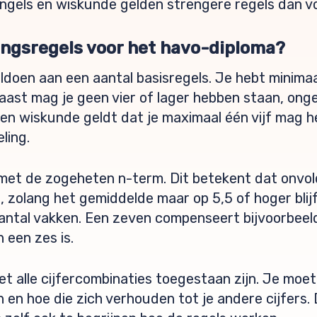
ngels en wiskunde gelden strengere regels dan v
agingsregels voor het havo-diploma?
ldoen aan een aantal basisregels. Je hebt minima
aast mag je geen vier of lager hebben staan, onge
en wiskunde geldt dat je maximaal één vijf mag 
ling.
met de zogeheten n-term. Dit betekent dat onv
olang het gemiddelde maar op 5,5 of hoger blijft
antal vakken. Een zeven compenseert bijvoorbeeld
 een zes is.
iet alle cijfercombinaties toegestaan zijn. Je mo
n hoe die zich verhouden tot je andere cijfers. 