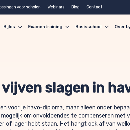
ossingen voor scholen
Webinars
Blog
Contact
Bijles
Examentraining
Basisschool
Over L
 vijven slagen in ha
agen voor je havo-diploma, maar alleen onder bepa
 mogelijk om onvoldoendes te compenseren met v
ier of lager hebt staan. Het hangt ook af van wel