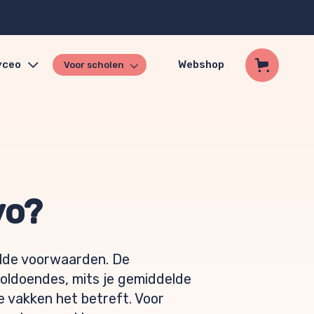
yceo
Webshop
Voor scholen
vo?
alde voorwaarden. De
oldoendes, mits je gemiddelde
ke vakken het betreft. Voor