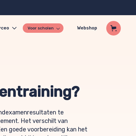
yceo
Webshop
Voor scholen
mentraining?
eindexamenresultaten te
ement. Het verschilt van
Een goede voorbereiding kan het