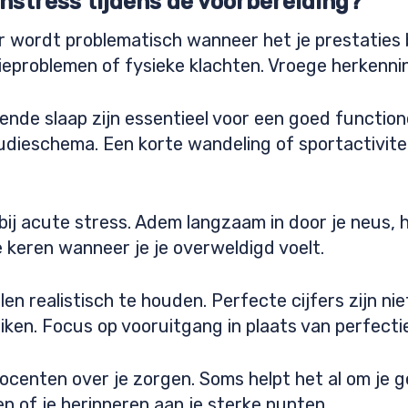
stress tijdens de voorbereiding?
r wordt problematisch wanneer het je prestaties 
ieproblemen of fysieke klachten. Vroege herkennin
nde slaap zijn essentieel voor een goed function
dieschema. Een korte wandeling of sportactivite
ij acute stress. Adem langzaam in door je neus, 
e keren wanneer je je overweldigd voelt.
n realistisch te houden. Perfecte cijfers zijn niet
iken. Focus op vooruitgang in plaats van perfectie
ocenten over je zorgen. Soms helpt het al om je ge
n of je herinneren aan je sterke punten.