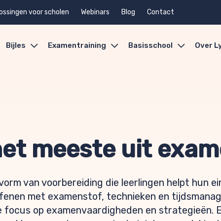
ossingen voor scholen
Webinars
Blog
Contact
Bijles
Examentraining
Basisschool
Over L
het meeste uit exa
vorm van voorbereiding die leerlingen helpt hun 
efenen met examenstof, technieken en tijdsmanag
ke focus op examenvaardigheden en strategieën. 