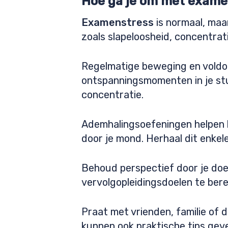
Hoe ga je om met examen
Examenstress
is normaal, maa
zoals slapeloosheid, concentrat
Regelmatige beweging en voldoe
ontspanningsmomenten in je stu
concentratie.
Ademhalingsoefeningen helpen b
door je mond. Herhaal dit enkel
Behoud perspectief door je doele
vervolgopleidingsdoelen te bere
Praat met vrienden, familie of d
kunnen ook praktische tips geve