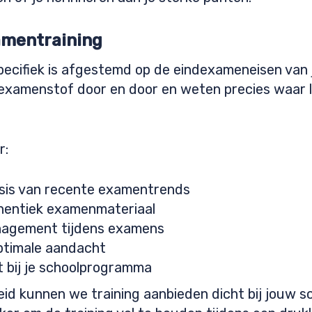
amentraining
pecifiek is afgestemd op de eindexameneisen van
examenstof door en door en weten precies waar 
r:
asis van recente examentrends
hentiek examenmateriaal
anagement tijdens examens
optimale aandacht
it bij je schoolprogramma
id kunnen we training aanbieden dicht bij jouw sc