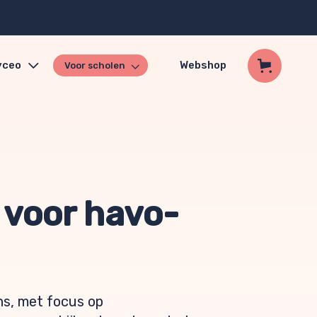
yceo
Webshop
Voor scholen
 voor havo-
ns, met focus op