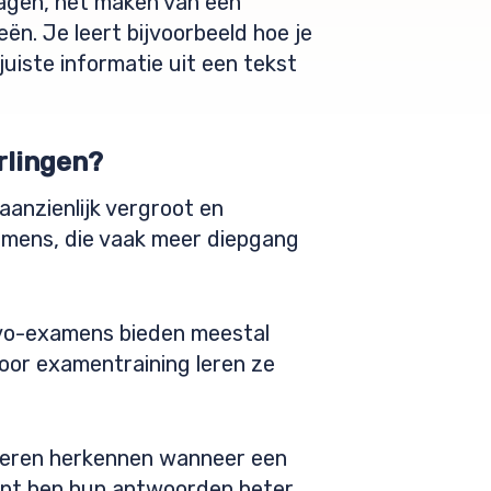
ragen, het maken van een
ën. Je leert bijvoorbeeld hoe je
 juiste informatie uit een tekst
rlingen?
aanzienlijk vergroot en
amens, die vaak meer diepgang
avo-examens bieden meestal
Door examentraining leren ze
 leren herkennen wanneer een
elpt hen hun antwoorden beter