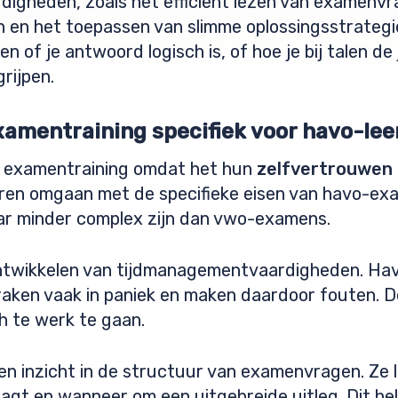
rdigheden, zoals het efficiënt lezen van examenv
n en het toepassen van slimme oplossingsstrategie
n of je antwoord logisch is, of hoe je bij talen de
rijpen.
xamentraining specifiek voor havo-lee
ij examentraining omdat het hun
zelfvertrouwen
eren omgaan met de specifieke eisen van havo-ex
r minder complex zijn dan vwo-examens.
t ontwikkelen van tijdmanagementvaardigheden. H
 raken vaak in paniek en maken daardoor fouten. 
ch te werk te gaan.
gen inzicht in de structuur van examenvragen. Ze
raagt en wanneer om een uitgebreide uitleg. Dit h