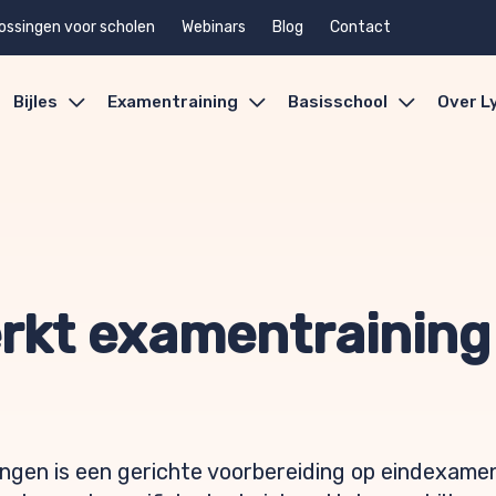
ossingen voor scholen
Webinars
Blog
Contact
Bijles
Examentraining
Basisschool
Over L
rkt examentraining
ingen is een gerichte voorbereiding op eindexame