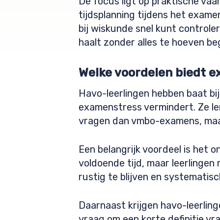
De focus ligt op praktische vaa
tijdsplanning tijdens het exame
bij wiskunde snel kunt controlere
haalt zonder alles te hoeven beg
Welke voordelen biedt e
Havo-leerlingen hebben baat b
examenstress vermindert. Ze l
vragen dan vmbo-examens, maa
Een belangrijk voordeel is he
voldoende tijd, maar leerlingen
rustig te blijven en systematis
Daarnaast krijgen havo-leerlin
vraag om een korte definitie v