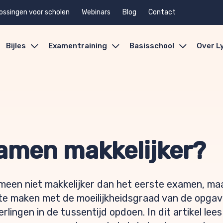
ossingen voor scholen
Webinars
Blog
Contact
Bijles
Examentraining
Basisschool
Over L
xamen makkelijker?
een niet makkelijker dan het eerste examen, maar
 te maken met de moeilijkheidsgraad van de opga
rlingen in de tussentijd opdoen. In dit artikel lees