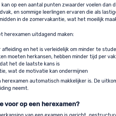
 kan op een aantal punten zwaarder voelen dan d
ijdvak, en sommige leerlingen ervaren die als lasti
 midden in de zomervakantie, wat het moeilijk ma
het herexamen uitdagend maken:
fleiding en het is verleidelijk om minder te stud
ken moeten herkansen, hebben minder tijd per vak
at het de laatste kans is
ntie, wat de motivatie kan ondermijnen
n herexamen automatisch makkelijker is. De uitko
eiding neemt.
ste voor op een herexamen?
erkansing van een examen is gericht, gestructure