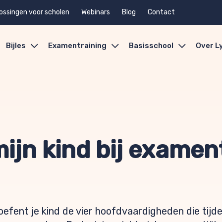
ossingen voor scholen
Webinars
Blog
Contact
Bijles
Examentraining
Basisschool
Over L
ijn kind bij examen
 oefent je kind de vier hoofdvaardigheden die tij