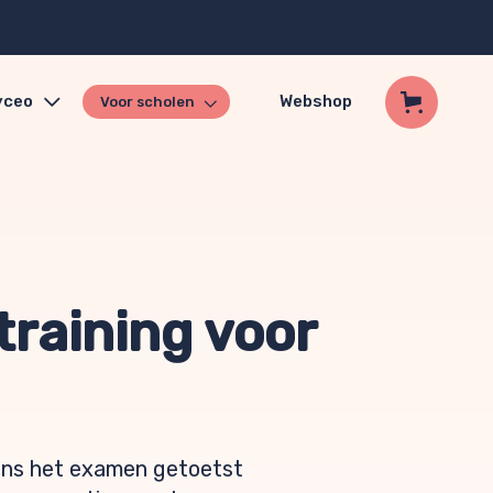
yceo
Webshop
Voor scholen
training voor
dens het examen getoetst