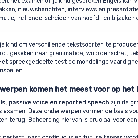
eelt het examen of je kind gesproken Engels kan v
kken, nieuwsberichten, interviews en presentatie
matie, het onderscheiden van hoofd- en bijzaken 
.
je kind om verschillende tekstsoorten te producer
wordt gekeken naar grammatica, woordenschat, te
Het spreekgedeelte test de mondelinge vaardigh
nspellen.
werpen komen het meest voor op het
ls, passive voice en reported speech
zijn de g
s examen. Deze onderwerpen vormen de basis voo
rten terug. Beheersing hiervan is cruciaal voor ee
t perfect, past continuous en future tenses wor