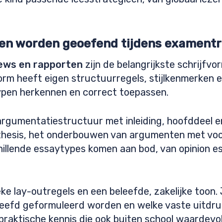
den worden geoefend tijdens examentr
iews en rapporten
zijn de belangrijkste schrijfvo
rm heeft eigen structuurregels, stijlkenmerken en
typen herkennen en correct toepassen.
rgumentatiestructuur met inleiding, hoofddeel en
thesis, het onderbouwen van argumenten met voo
hillende essaytypes komen aan bod, van opinion 
e lay-outregels en een beleefde, zakelijke toon. 
eleefd geformuleerd worden en welke vaste uitdru
praktische kennis die ook buiten school waardevol 