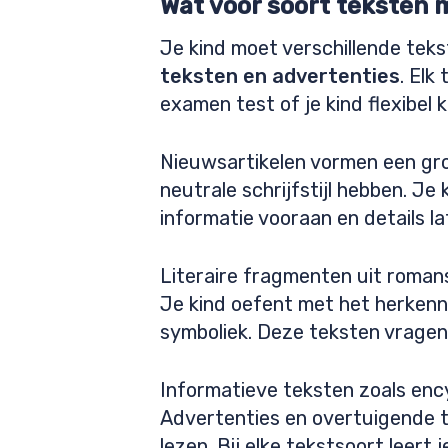
Wat voor soort teksten 
Je kind moet verschillende tek
teksten en advertenties
. Elk
examen test of je kind flexibel 
Nieuwsartikelen vormen een gr
neutrale schrijfstijl hebben. J
informatie vooraan en details lat
Literaire fragmenten uit roman
Je kind oefent met het herkenne
symboliek. Deze teksten vragen
Informatieve teksten zoals encyc
Advertenties en overtuigende te
lezen. Bij elke tekstsoort leert