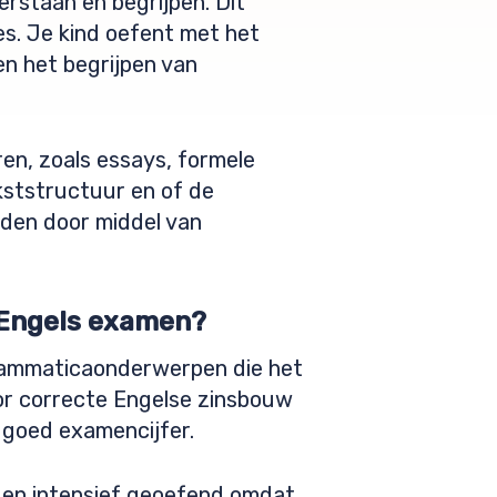
erstaan en begrijpen. Dit
s. Je kind oefent met het
en het begrijpen van
en, zoals essays, formele
kststructuur en of de
eden door middel van
 Engels examen?
rammaticaonderwerpen die het
r correcte Engelse zinsbouw
n goed examencijfer.
den intensief geoefend omdat