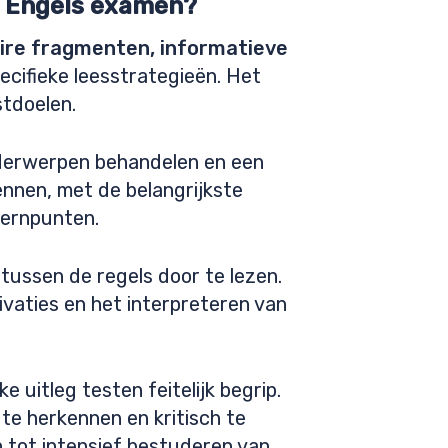
et Engels examen?
aire fragmenten, informatieve
ecifieke leesstrategieën. Het
stdoelen.
derwerpen behandelen en een
ennen, met de belangrijkste
 kernpunten.
tussen de regels door te lezen.
ivaties en het interpreteren van
 uitleg testen feitelijk begrip.
 te herkennen en kritisch te
en tot intensief bestuderen van