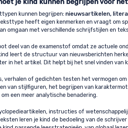
moet je kind kunnen begrijpen voor h
sttypen kunnen begrijpen:
nieuwsartikelen, liter
 teksttype heeft eigen kenmerken en vraagt om sp
kan omgaan met verschillende schrijfstijlen en tek
oot deel van de examenstof omdat ze actuele on
e kind leert de structuur van nieuwsberichten herk
er in het artikel. Dit helpt bij het snel vinden van
s, verhalen of gedichten testen het vermogen om 
n van stijlfiguren, het begrijpen van karaktermot
 om een meer analytische benadering.
lopedieartikelen, instructies of wetenschappelijke
ksten leren je kind de bedoeling van de schrijver
 je kind passende leesstrategieën, van globaal lez