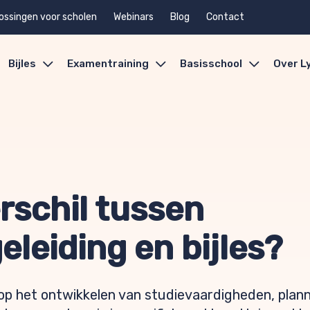
ossingen voor scholen
Webinars
Blog
Contact
Bijles
Examentraining
Basisschool
Over L
erschil tussen
leiding en bijles?
 op het ontwikkelen van studievaardigheden, plan