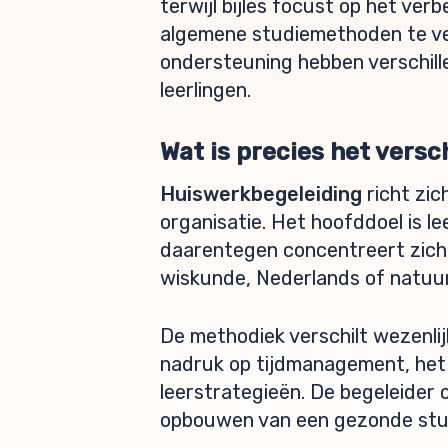
terwijl bijles focust op het ver
algemene studiemethoden te ver
ondersteuning hebben verschille
leerlingen.
Wat is precies het versc
Huiswerkbegeleiding
richt zic
organisatie. Het hoofddoel is le
daarentegen concentreert zich s
wiskunde, Nederlands of natuu
De methodiek verschilt wezenli
nadruk op tijdmanagement, het 
leerstrategieën. De begeleider 
opbouwen van een gezonde stud