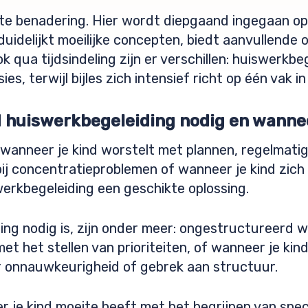
te benadering. Hier wordt diepgaand ingegaan op s
rduidelijkt moeilijke concepten, biedt aanvullende
k qua tijdsindeling zijn er verschillen: huiswerkbe
es, terwijl bijles zich intensief richt op één vak i
 huiswerkbegeleiding nodig en wannee
wanneer je kind worstelt met plannen, regelmatig
bij concentratieproblemen of wanneer je kind zich
erkbegeleiding een geschikte oplossing.
ding nodig is, zijn onder meer: ongestructureerd
met het stellen van prioriteiten, of wanneer je kin
or onnauwkeurigheid of gebrek aan structuur.
 je kind moeite heeft met het begrijpen van spec