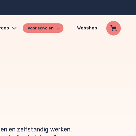
yceo
Webshop
Voor scholen
nen en zelfstandig werken,