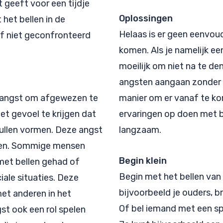
t geeft voor een tijdje
Oplossingen
het bellen in de
Helaas is er geen eenvou
lf niet geconfronteerd
komen. Als je namelijk ee
moeilijk om niet na te den
angsten aangaan zonder d
e angst om afgewezen te
manier om er vanaf te ko
et gevoel te krijgen dat
ervaringen op doen met b
zullen vormen. Deze angst
langzaam.
ben. Sommige mensen
Begin klein
met bellen gehad of
Begin met het bellen van 
ale situaties. Deze
bijvoorbeeld je ouders, b
et anderen in het
Of bel iemand met een spe
st ook een rol spelen