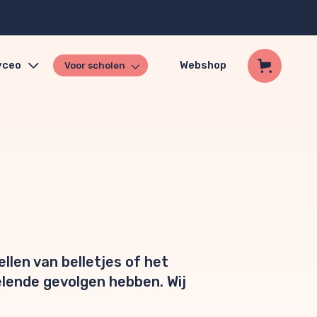
yceo
Webshop
Voor scholen
len van belletjes of het
elende gevolgen hebben. Wij