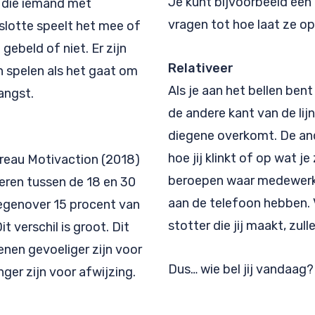
Je kunt bijvoorbeeld een
n die iemand met
vragen tot hoe laat ze op
 slotte speelt het mee of
gebeld of niet. Er zijn
Relativeer
 spelen als het gaat om
Als je aan het bellen ben
angst.
de andere kant van de lij
diegene overkomt. De and
hoe jij klinkt of op wat j
reau Motivaction (2018)
beroepen waar medewerk
geren tussen de 18 en 30
aan de telefoon hebben. 
 tegenover 15 procent van
stotter die jij maakt, zul
t verschil is groot. Dit
en gevoeliger zijn voor
Dus… wie bel jij vandaag?
nger zijn voor afwijzing.