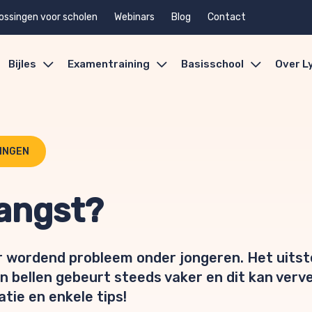
ossingen voor scholen
Webinars
Blog
Contact
Bijles
Examentraining
Basisschool
Over L
LINGEN
langst?
r wordend probleem onder jongeren. Het uitstel
n bellen gebeurt steeds vaker en dit kan verv
tie en enkele tips!