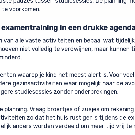
uste pauzes tussen studiesessies. De planning 
 te voorkomen.
r examentraining in een drukke agend
n
van alle vaste activiteiten en bepaal wat tijdeli
hoeven niet volledig te verdwijnen, maar kunnen t
minderd.
ten waarop je kind het meest alert is. Voor veel l
dere gezinsactiviteiten waar mogelijk naar de a
gere studiesessies zonder onderbrekingen.
e planning. Vraag broertjes of zusjes om rekenin
viteiten zo dat het huis rustiger is tijdens de e
delijk anders worden verdeeld om meer tijd vrij te