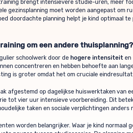
aining brengt intensievere studie-uren, meer fo
hele gezinsplanning moet worden aangepast om r
oed doordachte planning helpt je kind optimaal te
aining om een andere thuisplanning?
egulier schoolwerk door de
hogere intensiteit
en 
kunnen concentreren en hebben behoefte aan lang
ting is groter omdat het om cruciale eindresultat
aak afgestemd op dagelijkse huiswerktaken van e
ie tot vier uur intensieve voorbereiding. Dit bet
oudelijke taken en sociale verplichtingen anders
ten worden belangrijker. Waar je kind normaal ges