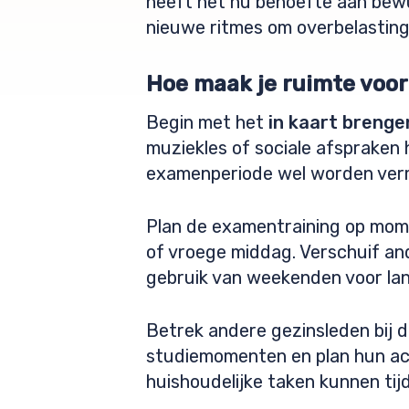
heeft het nu behoefte aan bew
nieuwe ritmes om overbelasting
Hoe maak je ruimte voo
Begin met het
in kaart brenge
muziekles of sociale afspraken 
examenperiode wel worden ver
Plan de examentraining op momen
of vroege middag. Verschuif an
gebruik van weekenden voor lan
Betrek andere gezinsleden bij d
studiemomenten en plan hun acti
huishoudelijke taken kunnen tij