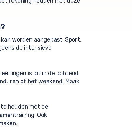
moet rekening houden met deze
a?
jk kan worden aangepast. Sport,
ijdens de intensieve
eerlingen is dit in de ochtend
vonduren of het weekend. Maak
g te houden met de
xamentraining. Ook
 maken.