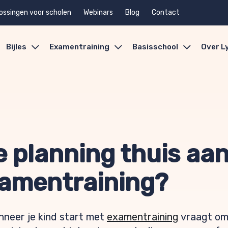
ossingen voor scholen
Webinars
Blog
Contact
Bijles
Examentraining
Basisschool
Over L
e planning thuis aan 
xamentraining?
neer je kind start met
examentraining
vraagt om