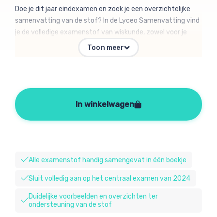
Doe je dit jaar eindexamen en zoek je een overzichtelijke
samenvatting van de stof? In de Lyceo Samenvatting vind
je de volledige examenstof van wiskunde, zowel voor je
laatste schoolexamens als voor de centraal examens. Elke
Toon meer
samenvatting is ingedeeld in de domeinen van het vak,
zodat je gemakkelijk uitleg kunt vinden wat je nodig hebt. In
de samenvatting staat precies wat je voor het examen
moet weten, met extra uitleg bij moeilijke onderwerpen als
lineaire verbanden en cirkels. Maar ook handige voorbeelden,
In winkelwagen
tips bij het leren, een uitgebreide begrippenlijst en andere
hulpmiddelen om je zo goed mogelijk voor te bereiden op je
examen.
Alle examenstof handig samengevat in één boekje
Sluit volledig aan op het centraal examen van 2024
Duidelijke voorbeelden en overzichten ter
ondersteuning van de stof