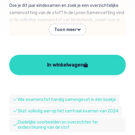
Doe je dit jaar eindexamen en zoek je een overzichtelijke
samenvatting van de stof? In de Lyceo Samenvatting vind
je de volledige examenstof van Nederlands, zowel voor je
laatste schoolexamens als voor de centraal examens. Elke
Toon meer
samenvatting is ingedeeld in de domeinen van het vak,
zodat je gemakkelijk uitleg kunt vinden wat je nodig hebt. In
de samenvatting staat precies wat je voor het examen
moet weten, met extra uitleg bij moeilijke onderwerpen als
signaalwoorden en met extra tips voor schrijfvaardigheid.
In winkelwagen
Maar ook handige voorbeelden, tips bij het leren, een
uitgebreide begrippenlijst en andere hulpmiddelen om je zo
goed mogelijk voor te bereiden op je examen.
Alle examenstof handig samengevat in één boekje
Sluit volledig aan op het centraal examen van 2024
Duidelijke voorbeelden en overzichten ter
ondersteuning van de stof