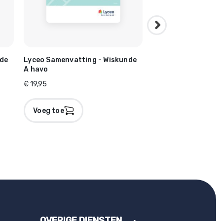
nde
Lyceo Samenvatting - Wiskunde
Lyceo Samenvattin
A havo
Scheikunde havo
€ 19,95
€ 19,95
Voeg toe
Voeg toe
OVERIGE DIENSTEN