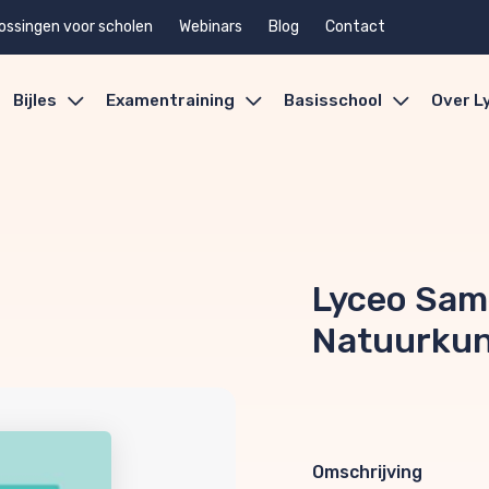
ossingen voor scholen
Webinars
Blog
Contact
Bijles
Examentraining
Basisschool
Over L
Lyceo Sam
Natuurkun
Omschrijving