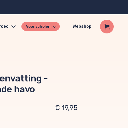
yceo
Webshop
Voor scholen
envatting -
de havo
€ 19,95