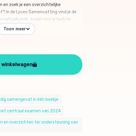
n en zoek je een overzichtelijke
f? In de Lyceo Samenvatting vind je de
 natuurkunde, zowel voor je laatste
de centraal examens. Elke samenvatting
Toon meer
en van het vak, zodat je gemakkelijk uitleg
 hebt. In de samenvatting staat precies
oet weten, met extra uitleg bij moeilijke
n van Newton en elektriciteit. Maar ook
 bij het leren, een uitgebreide
n winkelwagen
 hulpmiddelen om je zo goed mogelijk voor
.
dig samengevat in één boekje
p het centraal examen van 2024
en en overzichten ter ondersteuning van