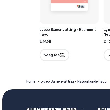
Lyceo Samenvatting - Economie
Lyc
havo
Ned
€ 19,95
€ 1
Voeg toe
Home
Lyceo Samenvatting – Natuurkunde havo
>
HUISWERKBEGELEIDING
BIJL