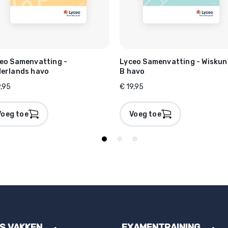
eo Samenvatting -
Lyceo Samenvatting - Wisku
erlands havo
B havo
9,95
€ 19,95
Voeg toe
Voeg toe
ES VAKKEN
EXAMENTRAINING