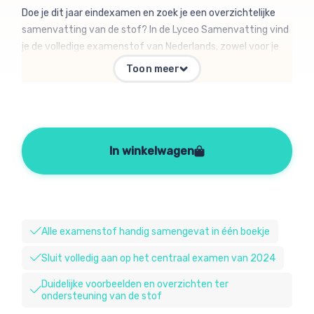
Doe je dit jaar eindexamen en zoek je een overzichtelijke
samenvatting van de stof? In de Lyceo Samenvatting vind
je de volledige examenstof van Nederlands, zowel voor je
laatste schoolexamens als voor de centraal examens. Elke
Toon meer
samenvatting is ingedeeld in de domeinen van het vak,
zodat je gemakkelijk uitleg kunt vinden wat je nodig hebt. In
de samenvatting staat precies wat je voor het examen
moet weten, met extra uitleg bij moeilijke onderwerpen als
signaalwoorden en met extra tips voor schrijfvaardigheid.
In winkelwagen
Maar ook handige voorbeelden, tips bij het leren, een
uitgebreide begrippenlijst en andere hulpmiddelen om je zo
goed mogelijk voor te bereiden op je examen.
Alle examenstof handig samengevat in één boekje
Sluit volledig aan op het centraal examen van 2024
Duidelijke voorbeelden en overzichten ter
ondersteuning van de stof