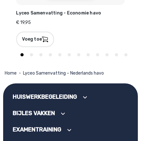
Lyceo Samenvatting - Economie havo
Lyc
€ 19,95
€ 19
Voeg toe
V
Home
Lyceo Samenvatting – Nederlands havo
>
HUISWERKBEGELEIDING
BIJLES VAKKEN
EXAMENTRAINING