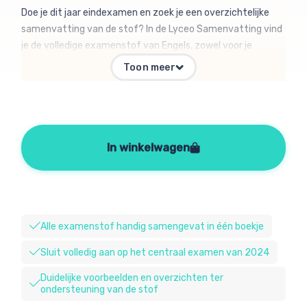
Doe je dit jaar eindexamen en zoek je een overzichtelijke
samenvatting van de stof? In de Lyceo Samenvatting vind
je de volledige examenstof van Engels, zowel voor je
laatste schoolexamens als voor de centraal examens. Elke
Toon meer
samenvatting is ingedeeld in de domeinen van het vak,
zodat je gemakkelijk uitleg kunt vinden wat je nodig hebt. In
de samenvatting staat precies wat je voor het examen
moet weten, met extra uitleg bij moeilijke onderwerpen als
signaalwoorden en tekstsoorten herkennen. Maar ook
In winkelwagen
handige voorbeelden, tips bij het leren, een uitgebreide
begrippenlijst en andere hulpmiddelen om je zo goed
mogelijk voor te bereiden op je examen.
Alle examenstof handig samengevat in één boekje
Sluit volledig aan op het centraal examen van 2024
Duidelijke voorbeelden en overzichten ter
ondersteuning van de stof