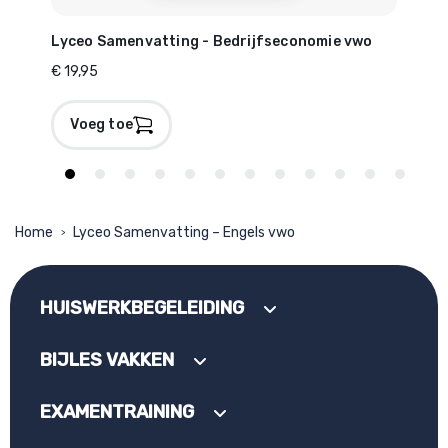
Lyceo Samenvatting - Bedrijfseconomie vwo
Lyc
€ 19,95
€ 19
Voeg toe
V
Home
Lyceo Samenvatting – Engels vwo
>
HUISWERKBEGELEIDING
BIJLES VAKKEN
EXAMENTRAINING