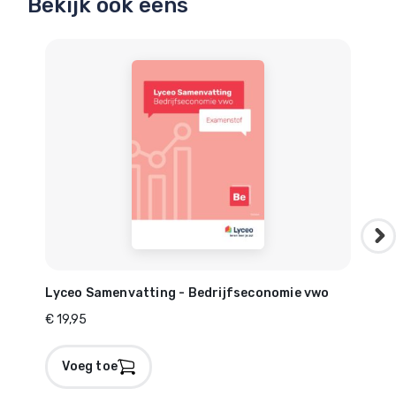
Bekijk ook eens
Lyceo Samenvatting - Bedrijfseconomie vwo
Lyc
€ 19,95
€ 19
Voeg toe
V