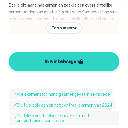
Doe je dit jaar eindexamen en zoek je een overzichtelijke
samenvatting van de stof? In de Lyceo Samenvatting vind
je de volledige examenstof van scheikunde, zowel voor je
laatste schoolexamens als voor de centraal examens. Elke
Toon meer
samenvatting is ingedeeld in de domeinen van het vak,
zodat je gemakkelijk uitleg kunt vinden wat je nodig hebt. In
de samenvatting staat precies wat je voor het examen
moet weten, met extra uitleg bij moeilijke onderwerpen als
chemisch rekenen en redoxreacties. Maar ook handige
In winkelwagen
voorbeelden, tips bij het leren, een uitgebreide begrippenlijst
en andere hulpmiddelen om je zo goed mogelijk voor te
bereiden op je examen.
Alle examenstof handig samengevat in één boekje
Sluit volledig aan op het centraal examen van 2024
Duidelijke voorbeelden en overzichten ter
ondersteuning van de stof