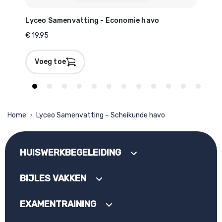
Lyceo Samenvatting - Economie havo
Lyc
€ 19,95
€ 19
Voeg toe
V
Home
Lyceo Samenvatting – Scheikunde havo
>
HUISWERKBEGELEIDING
BIJLES VAKKEN
EXAMENTRAINING