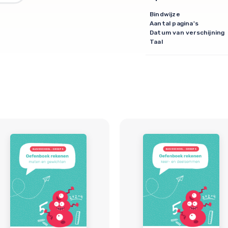
Bindwijze
Aantal pagina's
Datum van verschijning
Taal