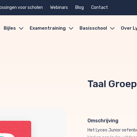
ossingen voor scholen
Webinars
Blog
Contact
Bijles
Examentraining
Basisschool
Over L
Taal Groep
Omschrijving
Het Lyceo Junior oefenbo