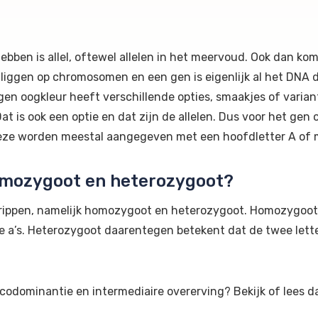
bben is allel, oftewel allelen in het meervoud. Ook dan ko
 liggen op chromosomen en een gen is eigenlijk al het DNA d
en oogkleur heeft verschillende opties, smaakjes of variant
is ook een optie en dat zijn de allelen. Dus voor het gen oo
Deze worden meestal aangegeven met een hoofdletter A of me
homozygoot en heterozygoot?
grippen, namelijk homozygoot en heterozygoot. Homozygoot 
ne a’s. Heterozygoot daarentegen betekent dat de twee lette
odominantie en intermediaire overerving? Bekijk of lees d