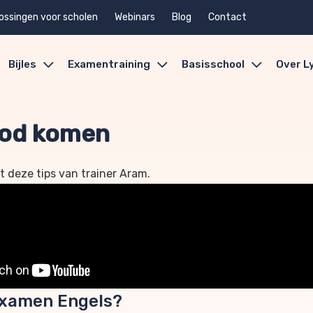
ossingen voor scholen
Webinars
Blog
Contact
Bijles
Examentraining
Basisschool
Over L
nood komen
t deze tips van trainer Aram.
e examen Engels?