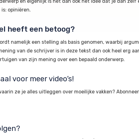
erwerp en eigenlijk is het dan ook het idee dat je dan ze
is: opiniëren.
el heeft een betoog?
 wordt namelijk een stelling als basis genomen, waarbij ar
ng van de schrijver is in deze tekst dan ook heel erg aanw
vertuigen van zijn mening over een bepaald onderwerp.
al voor meer video’s!
waarin ze je alles uitleggen over moeilijke vakken? Abonnee
olgen?