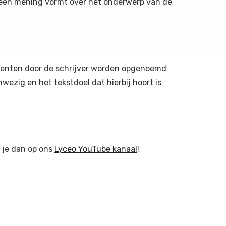
lf een mening vormt over het onderwerp van de
gumenten door de schrijver worden opgenoemd
ezig en het tekstdoel dat hierbij hoort is
r je dan op ons
Lyceo YouTube kanaal
!