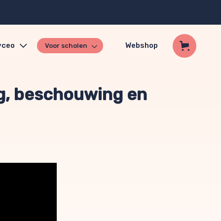
yceo
Webshop
Voor scholen
ng, beschouwing en