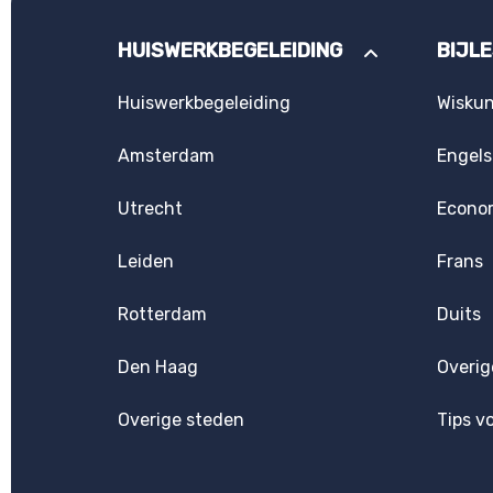
HUISWERKBEGELEIDING
BIJL
Huiswerkbegeleiding
Wisku
Amsterdam
Engels
Utrecht
Econo
Leiden
Frans
Rotterdam
Duits
Den Haag
Overig
Overige steden
Tips v