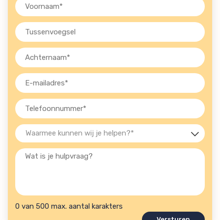
Voornaam
(Vereist)
Tussenvoegsel
Achternaam
(Vereist)
E-
mailadres
(Vereist)
Telefoon
(Vereist)
Waarmee
kunnen
Wat
wij
is
je
je
helpen?
hulpvraag?
(Vereist)
0 van 500 max. aantal karakters