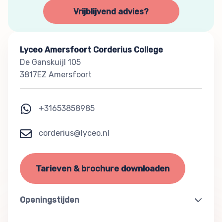
Vrijblijvend advies?
Lyceo Amersfoort Corderius College
De Ganskuijl 105
3817EZ Amersfoort
+31653858985
corderius@lyceo.nl
Tarieven & brochure downloaden
Openingstijden