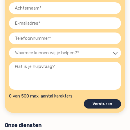
Achternaam
(Vereist)
E-
mailadres
(Vereist)
Telefoon
(Vereist)
Waarmee
kunnen
Wat
wij
is
je
je
helpen?
hulpvraag?
(Vereist)
0 van 500 max. aantal karakters
Onze diensten