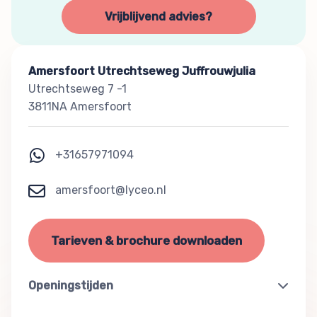
Vrijblijvend advies?
Amersfoort Utrechtseweg Juffrouwjulia
Utrechtseweg 7 -1
3811NA Amersfoort
+31657971094
amersfoort@lyceo.nl
Tarieven & brochure downloaden
Openingstijden