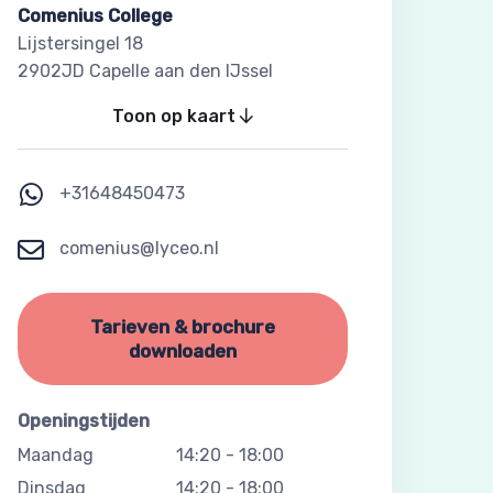
Comenius College
Lijstersingel 18
2902JD Capelle aan den IJssel
Toon op kaart
+31648450473
comenius@lyceo.nl
Tarieven & brochure
downloaden
Openingstijden
Maandag
14:20
-
18:00
Dinsdag
14:20
-
18:00