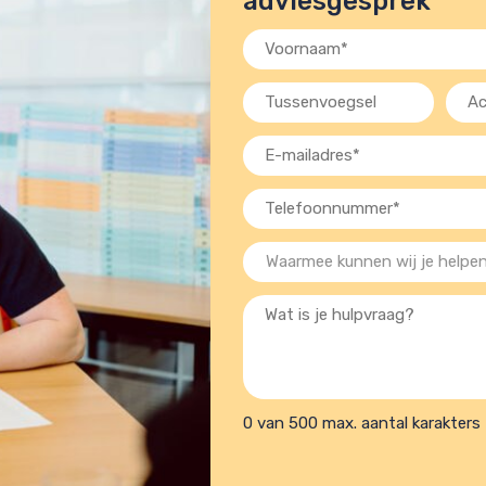
adviesgesprek
Voornaam
(Vereist)
Tussenvoegsel
Acht
(Verei
E-
mailadres
Telefoon
(Vereist)
(Vereist)
Waarmee
kunnen
Wat
wij
is
je
je
helpen?
hulpvraag?
(Vereist)
0 van 500 max. aantal karakters