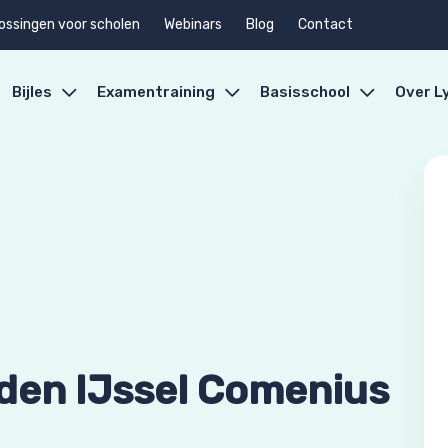
ossingen voor scholen
Webinars
Blog
Contact
Bijles
Examentraining
Basisschool
Over L
 den IJssel Comenius