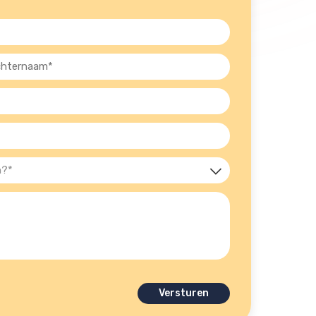
ernaam
st)