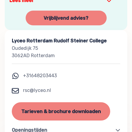
Lees meer
Vrijblijvend advies?
Lyceo Rotterdam Rudolf Steiner College
Oudedijk 75
3062AD Rotterdam
+31648203443
rsc@lyceo.nl
Tarieven & brochure downloaden
Openingstijden