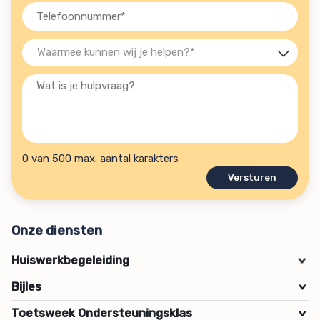
(Vereist)
Telefoon
(Vereist)
Waarmee
kunnen
Wat
wij
is
je
je
helpen?
hulpvraag?
(Vereist)
0 van 500 max. aantal karakters
Onze diensten
Huiswerkbegeleiding
>
Bijles
>
Toetsweek Ondersteuningsklas
>