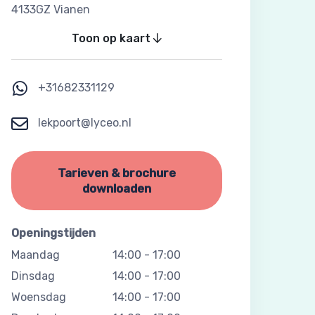
4133GZ Vianen
Toon op kaart
+31682331129
lekpoort@lyceo.nl
Tarieven & brochure
downloaden
Openingstijden
Maandag
14:00
-
17:00
Dinsdag
14:00
-
17:00
Woensdag
14:00
-
17:00