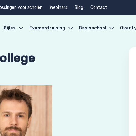
ossingen voor scholen
Webinars
Blog
Contact
Bijles
Examentraining
Basisschool
Over L
ollege