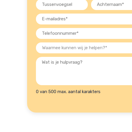
Tussenvoegsel
Achternaam
(Vereist)
E-
mailadres
Telefoon
(Vereist)
(Vereist)
Waarmee
kunnen
Wat
wij
is
je
je
helpen?
hulpvraag?
(Vereist)
0 van 500 max. aantal karakters