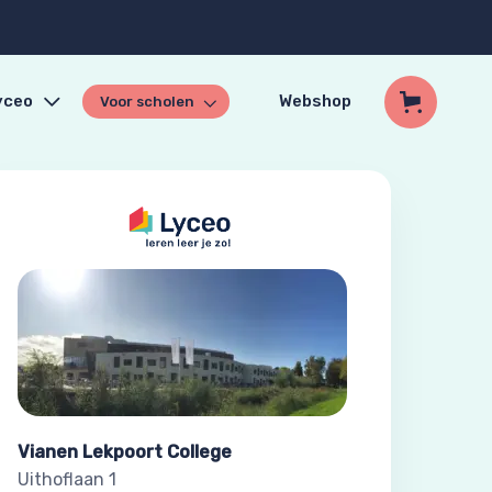
yceo
Webshop
Voor scholen
Vianen Lekpoort College
Uithoflaan 1