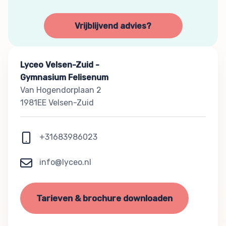
Vrijblijvend advies?
Lyceo Velsen-Zuid -
Gymnasium Felisenum
Van Hogendorplaan 2
1981EE Velsen-Zuid
+31683986023
info@lyceo.nl
Tarieven & brochure downloaden