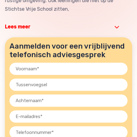
rustige omgeving. Ook leerlingen die niet op de
Stichtse Vrije School zitten,
Lees meer
Aanmelden voor een vrijblijvend
telefonisch adviesgesprek
Voornaam
(Vereist)
Tussenvoegsel
Achternaam
(Vereist)
E-
mailadres
(Vereist)
Telefoon