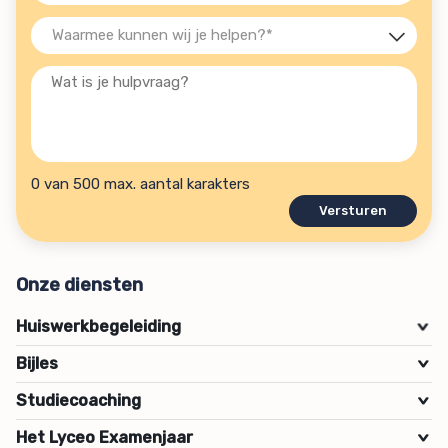
(Vereist)
Waarmee
kunnen
Wat
wij
is
je
je
helpen?
hulpvraag?
(Vereist)
0 van 500 max. aantal karakters
Onze diensten
Huiswerkbegeleiding
>
Bijles
>
Studiecoaching
>
Het Lyceo Examenjaar
>