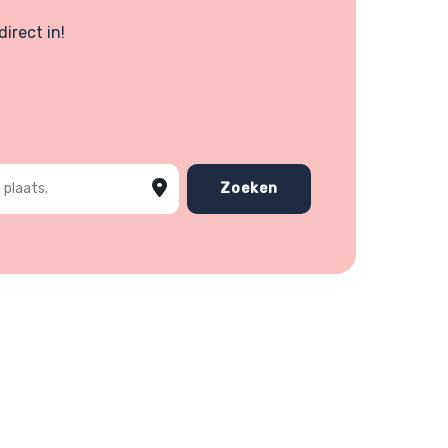
irect in!
 plaats
Zoeken