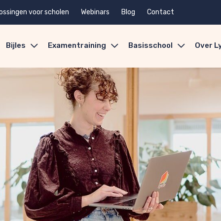
ossingen voor scholen
Webinars
Blog
Contact
Bijles
Examentraining
Basisschool
Over L