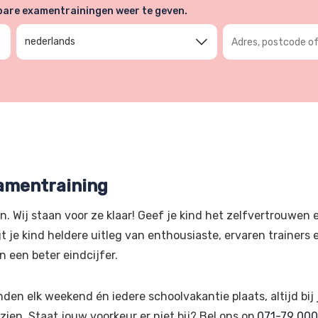
kbare examentrainingen weer te geven.
Adres, postcode of
nederlands
amentraining
. Wij staan voor ze klaar! Geef je kind het zelfvertrouwen 
t je kind heldere uitleg van enthousiaste, ervaren traine
n een beter eindcijfer.
n elk weekend én iedere schoolvakantie plaats, altijd bij j
ien. Staat jouw voorkeur er niet bij? Bel ons op
071-79 000