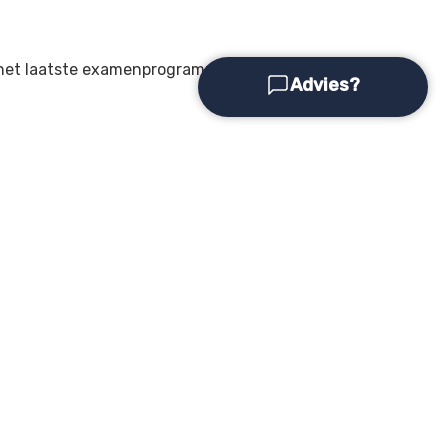
n het laatste examenprogramma
Advies?
App ons
071 – 79 000 40
Bericht ons
OVERIGE DIENSTEN