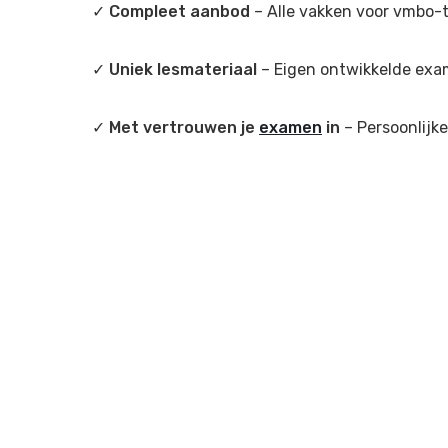
✓
Compleet aanbod
– Alle vakken voor vmbo-t
✓
Uniek lesmateriaal
– Eigen ontwikkelde exa
✓
Met vertrouwen je
examen
in
– Persoonlijke
Klaar voor het examen? Meld je kind nu aan.
Home
Examentraining
Examentraining aanmel
>
>
HUISWERKBEGELEIDING
BIJL