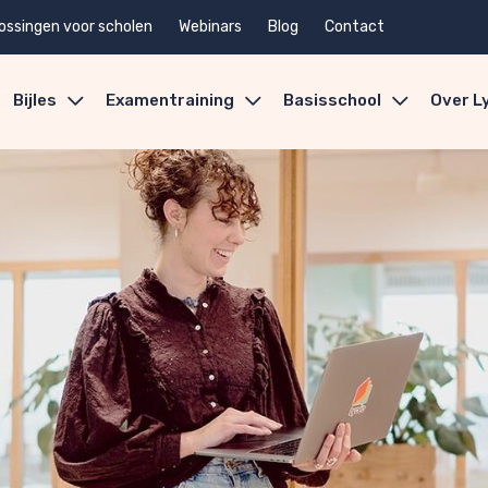
ossingen voor scholen
Webinars
Blog
Contact
Bijles
Examentraining
Basisschool
Over L