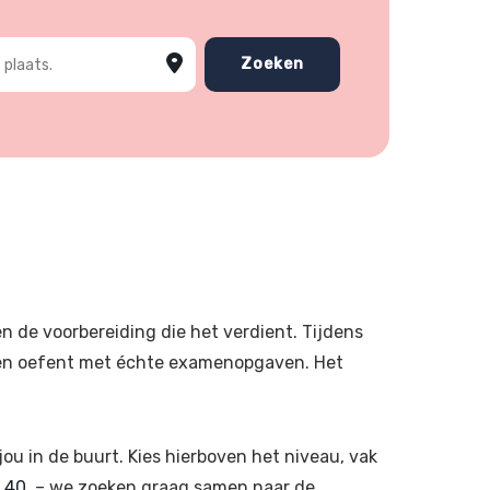
 plaats
Zoeken
en de voorbereiding die het verdient. Tijdens
rs en oefent met échte examenopgaven. Het
ou in de buurt. Kies hierboven het niveau, vak
 40
– we zoeken graag samen naar de