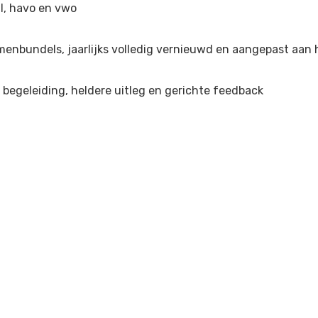
l, havo en vwo
menbundels, jaarlijks volledig vernieuwd en aangepast aa
 begeleiding, heldere uitleg en gerichte feedback
den
ES VAKKEN
EXAMENTRAINING