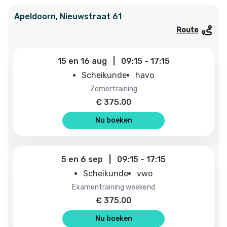
Apeldoorn
,
Nieuwstraat
61
Route
15
en
16 aug
|
09:15
-
17:15
Scheikunde
havo
zomertraining
€
375.00
Nu boeken
5
en
6 sep
|
09:15
-
17:15
Scheikunde
vwo
examentraining weekend
€
375.00
Nu boeken