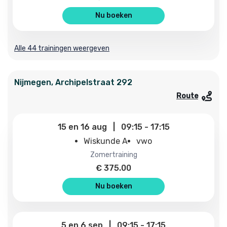
Nu boeken
Alle 44 trainingen weergeven
Nijmegen
,
Archipelstraat
292
Route
15
en
16 aug
|
09:15
-
17:15
Wiskunde A
vwo
zomertraining
€
375.00
Nu boeken
5
en
6 sep
|
09:15
-
17:15