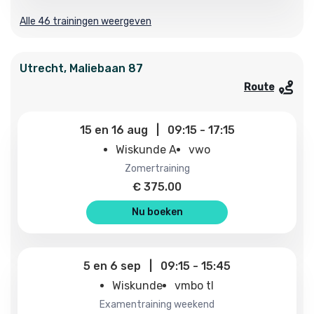
Alle 46 trainingen weergeven
Utrecht
,
Maliebaan
87
Route
15
en
16 aug
|
09:15
-
17:15
Wiskunde A
vwo
zomertraining
€
375.00
Nu boeken
5
en
6 sep
|
09:15
-
15:45
Wiskunde
vmbo tl
examentraining weekend