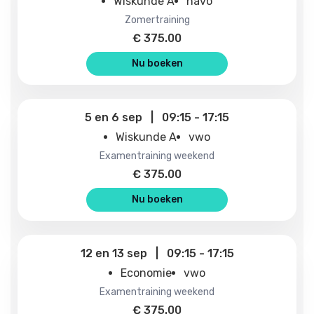
Wiskunde A
havo
zomertraining
€
375.00
Nu boeken
5
en
6 sep
|
09:15
-
17:15
Wiskunde A
vwo
examentraining weekend
€
375.00
Nu boeken
12
en
13 sep
|
09:15
-
17:15
Economie
vwo
examentraining weekend
€
375.00