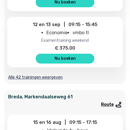
Nu boeken
12
en
13 sep
|
09:15
-
15:45
Economie
vmbo tl
examentraining weekend
€
375.00
Nu boeken
Alle 42 trainingen weergeven
Breda
,
Markendaalseweg
61
Route
15
en
16 aug
|
09:15
-
17:15