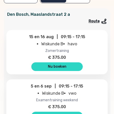
Den Bosch
,
Maaslandstraat
2 a
Route
15
en
16 aug
|
09:15
-
17:15
Wiskunde B
havo
zomertraining
€
375.00
Nu boeken
5
en
6 sep
|
09:15
-
17:15
Wiskunde B
vwo
examentraining weekend
€
375.00