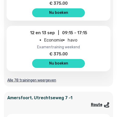
€
375.00
Nu boeken
12
en
13 sep
|
09:15
-
17:15
Economie
havo
examentraining weekend
€
375.00
Nu boeken
Alle 78 trainingen weergeven
Amersfoort
,
Utrechtseweg
7 -1
Route