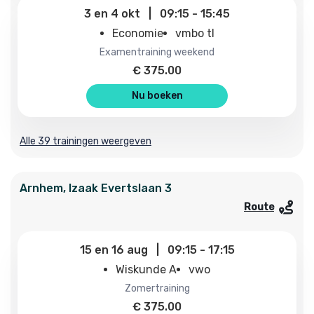
3
en
4 okt
|
09:15
-
15:45
Economie
vmbo tl
examentraining weekend
€
375.00
Nu boeken
Alle 39 trainingen weergeven
Arnhem
,
Izaak Evertslaan
3
Route
15
en
16 aug
|
09:15
-
17:15
Wiskunde A
vwo
zomertraining
€
375.00