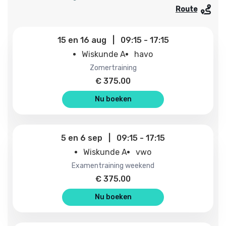
Route
15
en
16 aug
|
09:15
-
17:15
Wiskunde A
havo
zomertraining
€
375.00
Nu boeken
5
en
6 sep
|
09:15
-
17:15
Wiskunde A
vwo
examentraining weekend
€
375.00
Nu boeken