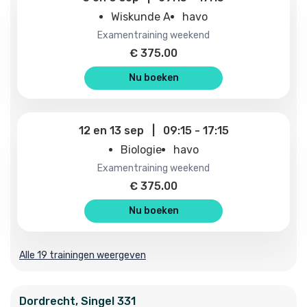
Wiskunde A
havo
examentraining weekend
€
375.00
Nu boeken
12
en
13 sep
|
09:15
-
17:15
Biologie
havo
examentraining weekend
€
375.00
Nu boeken
Alle 19 trainingen weergeven
Dordrecht
,
Singel
331