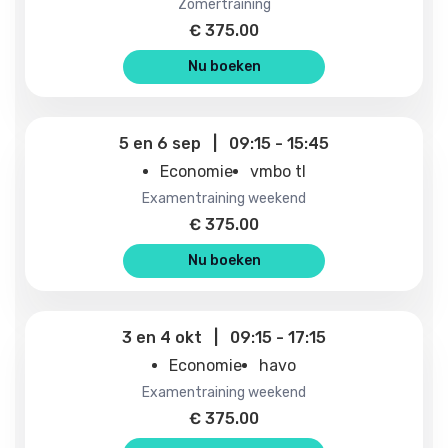
zomertraining
€
375.00
Nu boeken
5
en
6 sep
|
09:15
-
15:45
Economie
vmbo tl
examentraining weekend
€
375.00
Nu boeken
3
en
4 okt
|
09:15
-
17:15
Economie
havo
examentraining weekend
€
375.00