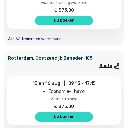
examentraining weekend
€
375.00
Nu boeken
Alle 53 trainingen weergeven
Rotterdam
,
Oostzeedijk Beneden
105
Route
15
en
16 aug
|
09:15
-
17:15
Economie
havo
zomertraining
€
375.00
Nu boeken