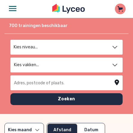
700
trainingen beschikbaar
Kies niveau
Kies vakken...
Adres, postcode of plaats
Zoeken
Afstand
Datum