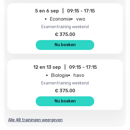
5
en
6 sep
|
09:15
-
17:15
Economie
vwo
examentraining weekend
€
375.00
Nu boeken
12
en
13 sep
|
09:15
-
17:15
Biologie
havo
examentraining weekend
€
375.00
Nu boeken
Alle 48 trainingen weergeven