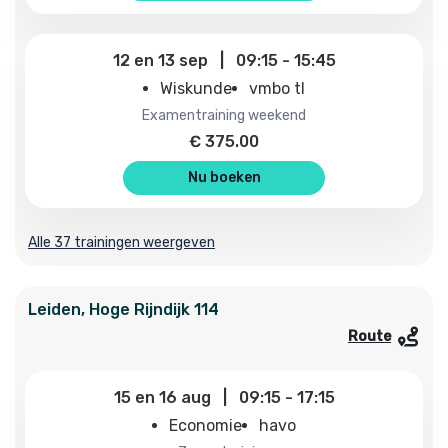
12
en
13 sep
|
09:15
-
15:45
Wiskunde
vmbo tl
examentraining weekend
€
375.00
Nu boeken
Alle 37 trainingen weergeven
Leiden
,
Hoge Rijndijk
114
Route
15
en
16 aug
|
09:15
-
17:15
Economie
havo