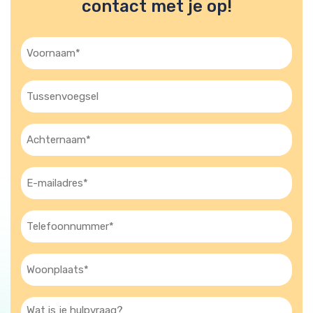
contact met je op!
Voornaam
(Vereist)
Tussenvoegsel
Achternaam
(Vereist)
E-
mailadres
(Vereist)
Telefoon
(Vereist)
Woonplaats
(Vereist)
Wat