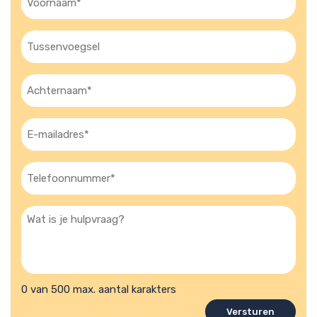
(Vereist)
Tussenvoegsel
Achternaam
(Vereist)
E-
mailadres
(Vereist)
Telefoon
(Vereist)
Wat
is
je
hulpvraag?
0 van 500 max. aantal karakters