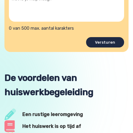
is
je
hulpvraag?
0 van 500 max. aantal karakters
De voordelen van
huiswerkbegeleiding
Een rustige leeromgeving
Het huiswerk is op tijd af