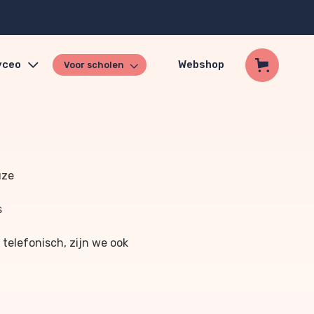
yceo
Webshop
Voor scholen
uze
s
 telefonisch, zijn we ook