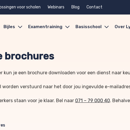
ossingen voor scholen
Webinars
Blog
Contact
Bijles
Examentraining
Basisschool
Over L
 brochures
r kun je een brochure downloaden voor een dienst naar ke
l worden verstuurd naar het door jou ingevulde e-mailadre
kers staan voor je klaar. Bel naar
071 – 79 000 40
. Behalve
res