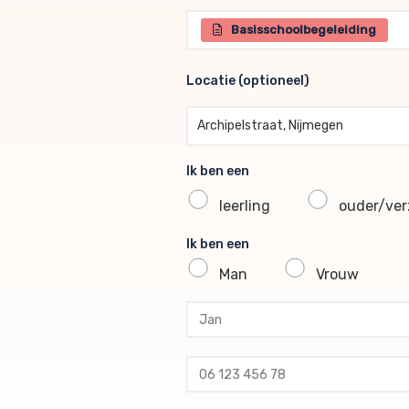
Selecteer één of meerdere br
Basisschoolbegeleiding
Locatie (optioneel)
Locatie (optioneel)
Archipelstraat, Nijmegen
Ik ben een
leerling
ouder/verz
Ik ben een
Man
Vrouw
profile voornaam
profile tussenvoegsel
profile achternaam
profile telefoon
profile email