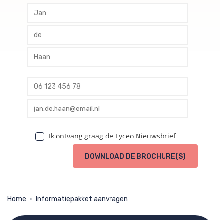
profile voornaam
profile tussenvoegsel
profile achternaam
profile telefoon
profile email
Ik ontvang graag de Lyceo Nieuwsbrief
DOWNLOAD DE BROCHURE(S)
Home
Informatiepakket aanvragen
>