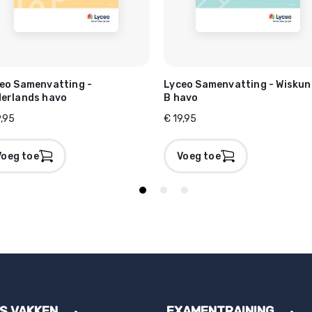
eo Samenvatting -
Lyceo Samenvatting - Wisku
erlands havo
B havo
9,95
€ 19,95
Voeg toe
Voeg toe
ES VAKKEN
EXAMENTRAINING