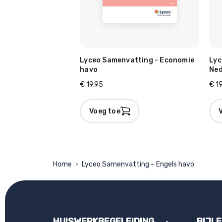
Lyceo Samenvatting - Economie
Lyc
havo
Ned
€ 19,95
€ 1
Voeg toe
Home
Lyceo Samenvatting – Engels havo
>
HUISWERKBEGELEIDING
BIJL