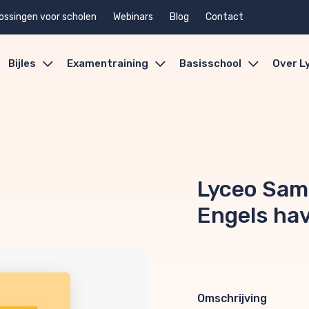
ossingen voor scholen
Webinars
Blog
Contact
Bijles
Examentraining
Basisschool
Over L
Lyceo Sam
Engels ha
Omschrijving