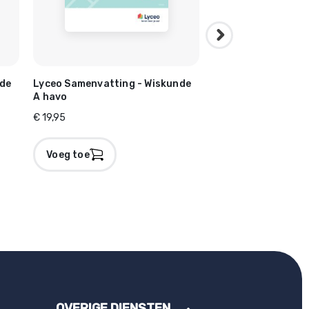
nde
Lyceo Samenvatting - Wiskunde
Lyceo Samenvattin
A havo
Scheikunde havo
€ 19,95
€ 19,95
Voeg toe
Voeg toe
OVERIGE DIENSTEN