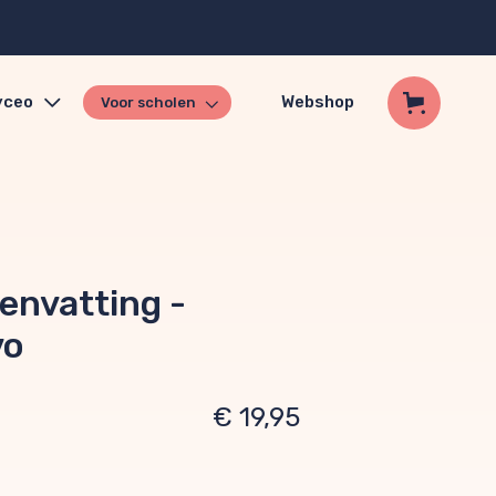
yceo
Webshop
Voor scholen
envatting -
vo
€ 19,95