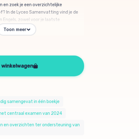
n en zoek je een overzichtelijke
f? In de Lyceo Samenvatting vind je de
 Engels, zowel voor je laatste
de centraal examens. Elke samenvatting
Toon meer
en van het vak, zodat je gemakkelijk uitleg
 hebt. In de samenvatting staat precies
oet weten, met extra uitleg bij moeilijke
woorden en tekstsoorten herkennen. Maar
tips bij het leren, een uitgebreide
n winkelwagen
 hulpmiddelen om je zo goed mogelijk voor
.
dig samengevat in één boekje
p het centraal examen van 2024
en en overzichten ter ondersteuning van