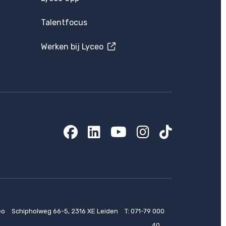
Talentfocus
Werken bij Lyceo
Facebook
LinkedIn
YouTube
Instagram
TikTok
eo
Schipholweg 66-5, 2316 XE Leiden
T:
071-79 000
40