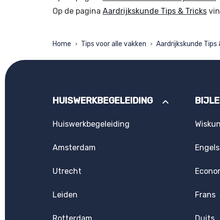
Op de pagina
Aardrijkskunde Tips & Tricks
vin
Home
Tips voor alle vakken
Aardrijkskunde Tips 
>
>
HUISWERKBEGELEIDING
BIJL
Huiswerkbegeleiding
Wisku
Amsterdam
Engels
Utrecht
Econo
Leiden
Frans
Rotterdam
Duits