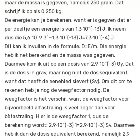
maar de massa is gegeven, namelijk 250 gram. Dat
schrijf ik op als 0,250 kg.
De energie kan je berekenen, want er is gegven dat er
per deeltje een energie is van 1,3∙10^(-13) J. Ik neem
dus die 5,6∙10^9 β^-∙1,3∙10^(-13) J=7,3∙10^(-4) J
Dit kan ik invullen in de formule: D=E/m. Die energie
heb ik net berekend en de massa was gegeven.
Daarmee kom ik uit op een dosis van 2,9∙10^(-3) Gy. Dat
is de dosis in gray, maar nog niet de dosisequivalent,
want dat heeft de eenehied sievert (Sv). Om dit om te
rekenen heb je nog de weegfactor nodig. De
weegfactor is het verschil, want de weegfactor voor
bijvoorbeeld alfastraling is veel hoger dan voor
bètastraling. Hier is de weegfactor 1, dus de
berekening wordt: 2,9∙10^(-3)∙1=2,9∙10^(-3) Sv. Daarmee
heb ik dan de dosis equivalent berekend, namelijk 2,9