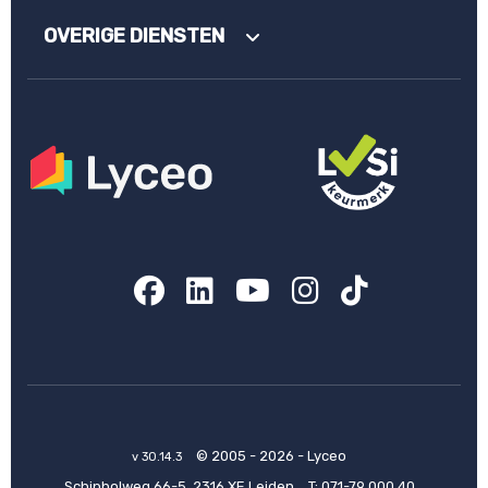
OVERIGE DIENSTEN
Facebook
LinkedIn
YouTube
Instagram
TikTok
© 2005 - 2026 - Lyceo
v 30.14.3
Schipholweg 66-5, 2316 XE Leiden
T:
071-79 000 40