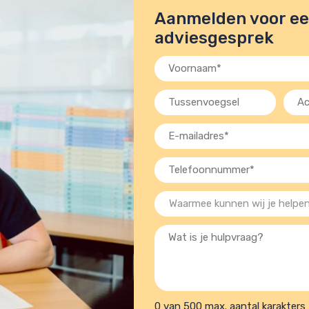
Aanmelden voor een
adviesgesprek
Voornaam
(Vereist)
Tussenvoegsel
Acht
(Verei
E-
mailadres
Telefoon
(Vereist)
(Vereist)
Waarmee
kunnen
Wat
wij
is
je
je
helpen?
hulpvraag?
(Vereist)
0 van 500 max. aantal karakters