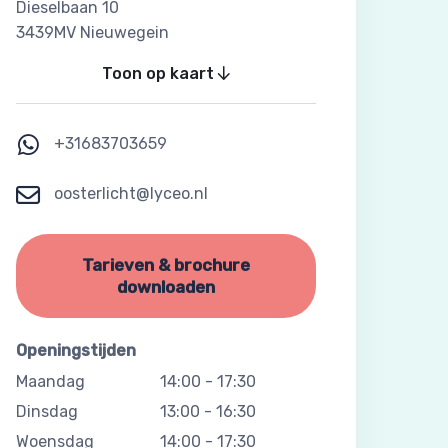
Dieselbaan 10
3439MV Nieuwegein
Toon op kaart
+31683703659
oosterlicht@lyceo.nl
Tarieven & brochure
downloaden
Openingstijden
Maandag
14:00
-
17:30
Dinsdag
13:00
-
16:30
Woensdag
14:00
-
17:30