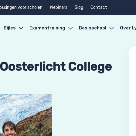
ossingen voor scholen
Webinars
Blog
Contact
Bijles
Examentraining
Basisschool
Over L
Oosterlicht College