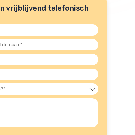
 vrijblijvend telefonisch
ernaam
st)