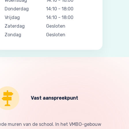
Woensdag
14:10
-
18:00
Donderdag
14:10
-
18:00
Vrijdag
14:10
-
18:00
Zaterdag
Gesloten
Zondag
Gesloten
Vast aanspreekpunt
ouwde muren van de school. In het VMBO-gebouw