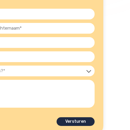
ernaam
st)