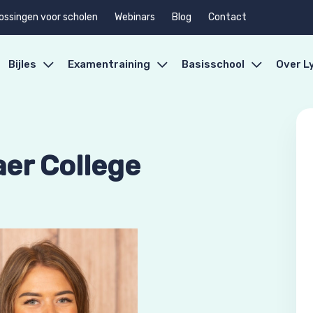
ossingen voor scholen
Webinars
Blog
Contact
Bijles
Examentraining
Basisschool
Over L
aer College