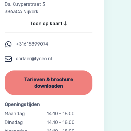
Ds. Kuyperstraat 3
3863CA Nijkerk
Toon op kaart
+31615899074
corlaer@lyceo.nl
Tarieven & brochure
downloaden
Openingstijden
Maandag
14:10
-
18:00
Dinsdag
14:10
-
18:00