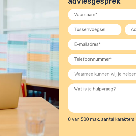
adviesgesprek
Voornaam
(Vereist)
Tussenvoegsel
Acht
(Verei
E-
mailadres
Telefoon
(Vereist)
(Vereist)
Waarmee
kunnen
Wat
wij
is
je
je
helpen?
hulpvraag?
(Vereist)
0 van 500 max. aantal karakters