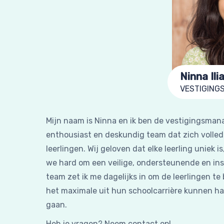
Ninna Ili
VESTIGING
Mijn naam is Ninna en ik ben de vestigingsmanag
enthousiast en deskundig team dat zich volledi
leerlingen. Wij geloven dat elke leerling uniek
we hard om een veilige, ondersteunende en in
team zet ik me dagelijks in om de leerlingen t
het maximale uit hun schoolcarrière kunnen h
gaan.
Heb je vragen? Neem contact op!