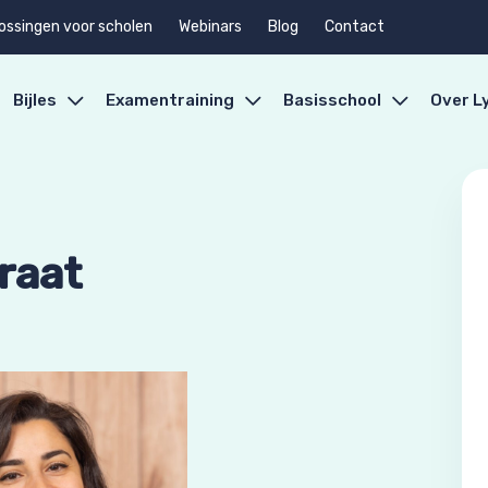
ossingen voor scholen
Webinars
Blog
Contact
Bijles
Examentraining
Basisschool
Over L
raat