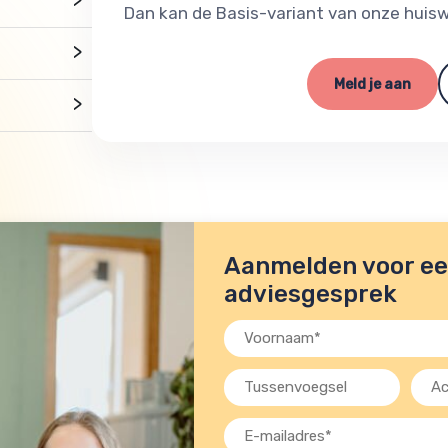
Dan kan de Basis-variant van onze huisw
>
Meld je aan
>
Aanmelden voor een
adviesgesprek
Voornaam
(Vereist)
Tussenvoegsel
Acht
(Verei
E-