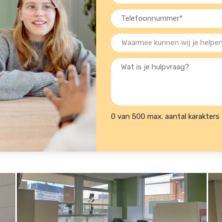
mailadres
Telefoon
(Vereist)
(Vereist)
Waarmee
kunnen
Wat
wij
is
je
je
helpen?
hulpvraag?
(Vereist)
0 van 500 max. aantal karakters