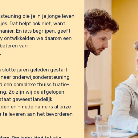
steuning die je in je jonge leven
jes. Dat helpt ook niet, want
manier. En
iets begrijpen, geeft
ty ontwikkelden we daarom een
rbeteren van
.
n slotte jaren geleden gestart
nneer onderwijsondersteuning
ld een complexe thuissituatie-
ing. Zo zijn wij de afgelopen
taat geweest landelijk
eiden en -mede namens al onze
e te leveren aan het bevorderen