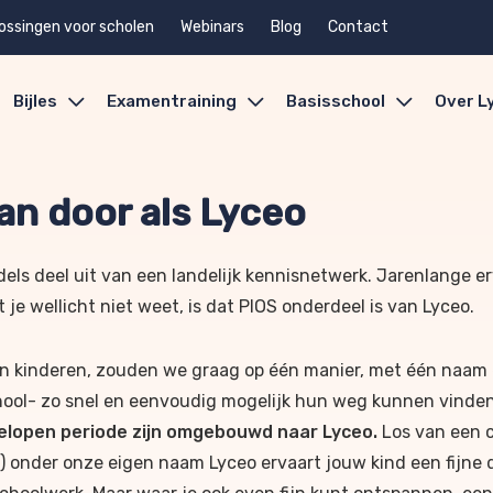
ossingen voor scholen
Webinars
Blog
Contact
Bijles
Examentraining
Basisschool
Over L
an door als Lyceo
dels deel uit van een landelijk kennisnetwerk. Jarenlange e
 je wellicht niet weet, is dat PIOS
onderdeel is van Lyceo.
un kinderen, zouden we graag op één manier, met één naam 
chool- zo snel en eenvoudig mogelijk hun weg kunnen vinden
elopen periode zijn
omgebouwd naar Lyceo.
Los van een 
!) onder onze eigen naam Lyceo ervaart jouw kind een fijne 