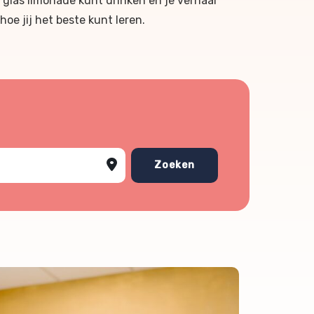
 glas limonade kunt drinken en je verhaal
hoe jij het beste kunt leren.
Zoeken