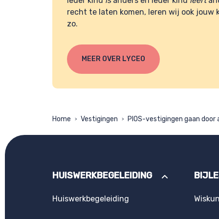
Ieder kind
is
anders en ieder kind
leert
and
recht te laten komen, leren wij ook jouw 
zo.
MEER OVER LYCEO
Home
Vestigingen
PIOS-vestigingen gaan door 
>
>
HUISWERKBEGELEIDING
BIJL
Huiswerkbegeleiding
Wisku