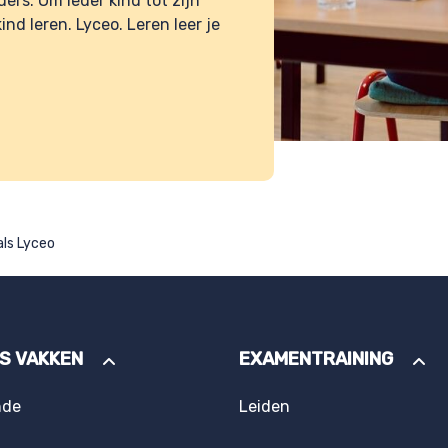
ers. Om ieder kind tot zijn
kind leren.
Lyceo. Leren leer je
als Lyceo
ES VAKKEN
EXAMENTRAINING
nde
Leiden