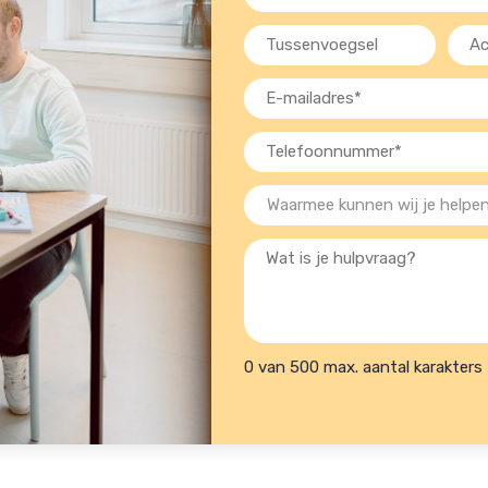
(Vereist)
Tussenvoegsel
Acht
(Verei
E-
mailadres
Telefoon
(Vereist)
(Vereist)
Waarmee
kunnen
Wat
wij
is
je
je
helpen?
hulpvraag?
(Vereist)
0 van 500 max. aantal karakters