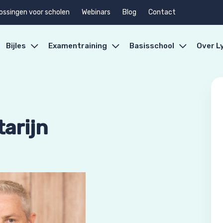
ossingen voor scholen
Webinars
Blog
Contact
Bijles
Examentraining
Basisschool
Over L
arijn