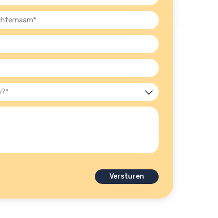
ernaam
st)