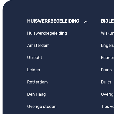
HUISWERKBEGELEIDING
BIJL
Huiswerkbegeleiding
Wisku
Amsterdam
Engels
Utrecht
Econo
Leiden
Frans
Rotterdam
Duits
Den Haag
Overig
Overige steden
Tips v