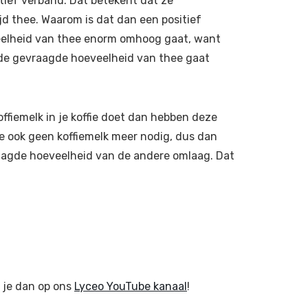
ief verband. Dat betekent dat ze
tijd thee. Waarom is dat dan een positief
veelheid van thee enorm omhoog gaat, want
us de gevraagde hoeveelheid van thee gaat
koffiemelk in je koffie doet dan hebben deze
e ook geen koffiemelk meer nodig, dus dan
raagde hoeveelheid van de andere omlaag. Dat
r je dan op ons
Lyceo YouTube kanaal
!