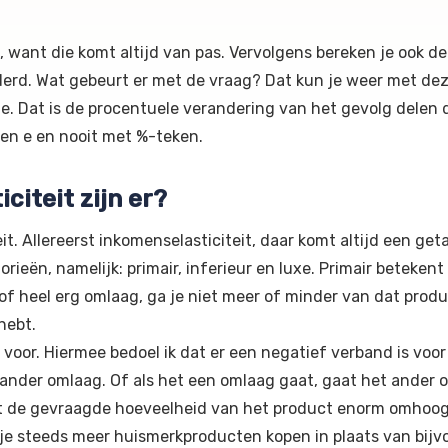
 want die komt altijd van pas. Vervolgens bereken je ook d
nderd. Wat gebeurt er met de vraag? Dat kun je weer met dez
e e. Dat is de procentuele verandering van het gevolg delen 
 een e en nooit met %-teken.
citeit zijn er?
it. Allereerst inkomenselasticiteit, daar komt altijd een geta
orieën, namelijk: primair, inferieur en luxe. Primair betekent
f heel erg omlaag, ga je niet meer of minder van dat produ
hebt.
 voor. Hiermee bedoel ik dat er een negatief verband is voo
 ander omlaag. Of als het een omlaag gaat, gaat het ander
at de gevraagde hoeveelheid van het product enorm omhoog.
 je steeds meer huismerkproducten kopen in plaats van bijvo