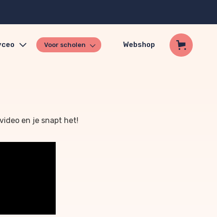
yceo
Webshop
Voor scholen
 video en je snapt het!