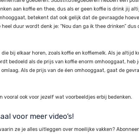
lementaire goederen. Substitutiegoederen hebben een posit
nken aan koffie en thee, dus als er geen koffie is drink jij al
 omhooggaat, betekent dat ook gelijk dat de gevraagde hoe
fie heel duur wordt denk je: “Nou dan ga ik thee drinken” d
 bij elkaar horen, zoals koffie en koffiemelk. Als je altijd 
dt bedoeld als de prijs van koffie enorm omhooggaat, heb j
 omlaag. Als de prijs van de éen omhooggaat, gaat de gev
 vooral ook voor jezelf wat voorbeeldjes erbij bedenken.
al voor meer video’s!
waarin ze je alles uitleggen over moeilijke vakken? Abonnee