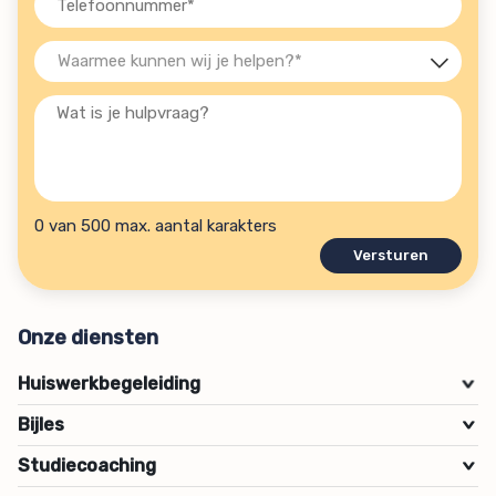
(Vereist)
Waarmee
kunnen
Wat
wij
is
je
je
helpen?
hulpvraag?
(Vereist)
0 van 500 max. aantal karakters
Onze diensten
Huiswerkbegeleiding
>
Bijles
>
Studiecoaching
>