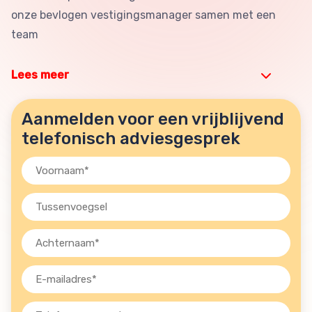
onze bevlogen vestigingsmanager samen met een
team
Lees meer
Aanmelden voor een vrijblijvend
telefonisch adviesgesprek
Voornaam
(Vereist)
Tussenvoegsel
Achternaam
(Vereist)
E-
mailadres
(Vereist)
Telefoon