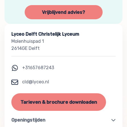
Vrijblijvend advies?
Lyceo Delft Christelijk Lyceum
Molenhuispad 1
2614GE Delft
+31657687243
cld@lyceo.nl
Tarieven & brochure downloaden
Openingstijden