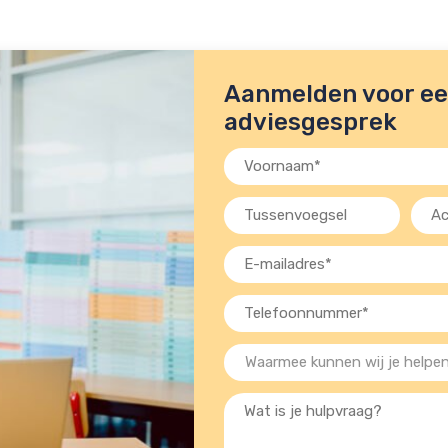
Aanmelden voor een
adviesgesprek
Voornaam
(Vereist)
Tussenvoegsel
Acht
(Verei
E-
mailadres
Telefoon
(Vereist)
(Vereist)
Waarmee
kunnen
Wat
wij
is
je