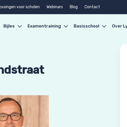
ossingen voor scholen
Webinars
Blog
Contact
Bijles
Examentraining
Basisschool
Over L
ndstraat