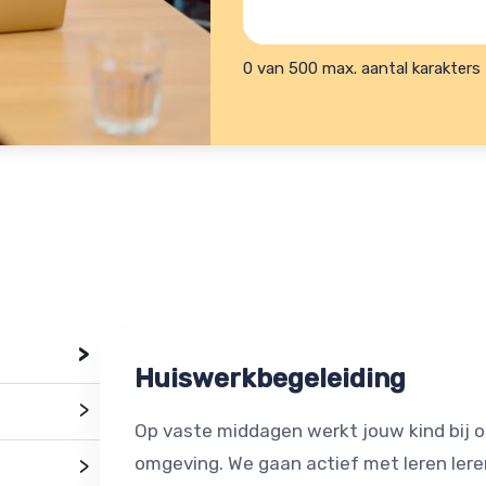
je
helpen?
hulpvraag?
(Vereist)
0 van 500 max. aantal karakters
>
Huiswerkbegeleiding
>
Op vaste middagen werkt jouw kind bij o
omgeving. We gaan actief met leren leren
>