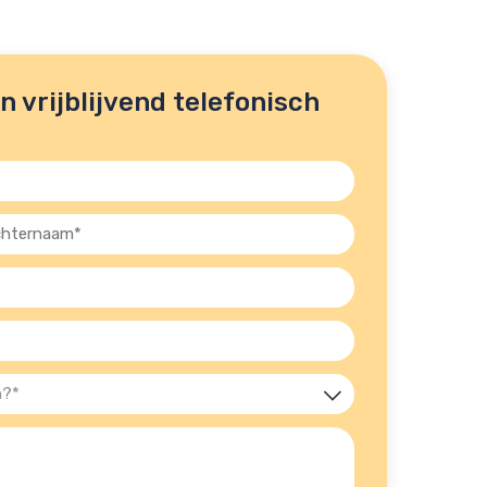
 vrijblijvend telefonisch
ernaam
st)