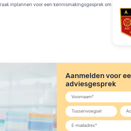
spraak inplannen voor een kennismakingsgesprek om
Aanmelden voor een
adviesgesprek
Voornaam
(Vereist)
Tussenvoegsel
Acht
(Verei
E-
mailadres