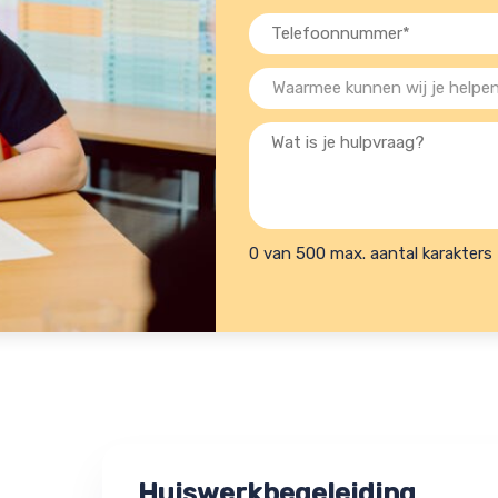
Telefoon
(Vereist)
(Vereist)
Waarmee
kunnen
Wat
wij
is
je
je
helpen?
hulpvraag?
(Vereist)
0 van 500 max. aantal karakters
Huiswerkbegeleiding