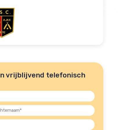
 vrijblijvend telefonisch
ernaam
st)