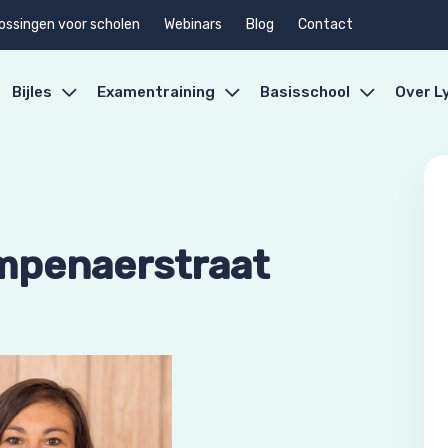
ossingen voor scholen
Webinars
Blog
Contact
Bijles
Examentraining
Basisschool
Over L
mpenaerstraat