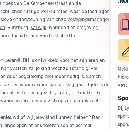
Jaa
de hoek van De Kempenaerstraat en de
schillende rustige werkruimtes, waar de leerlingen
nsieve ondersteuning van onze vestigingsmanager
den
, Rijnsburg,
Katwijk
, Warmond en omgeving
 minuut loopafstand van bushalte De
 Leren©. Dit is ontwikkeld voor het aanleren en
handvatten zal je kind weer zelfstandig, vol
Meld 
en duur begeleiding niet meer nodig is. Samen
hier
nd past en waar we mee aan de slag gaan tijdens de
vest
e om af en toe een gezellig praatje te maken. We
Spo
waarin iedere leerling zich op zijn gemak voelt.
Bij L
spor
 benieuwd of wij jouw kind kunnen helpen? Dan
spon
n langslopen of ons telefonisch of per mail