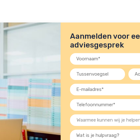
Aanmelden voor een
adviesgesprek
Voornaam
(Vereist)
Tussenvoegsel
Acht
(Verei
E-
mailadres
Telefoon
(Vereist)
(Vereist)
Waarmee
kunnen
Wat
wij