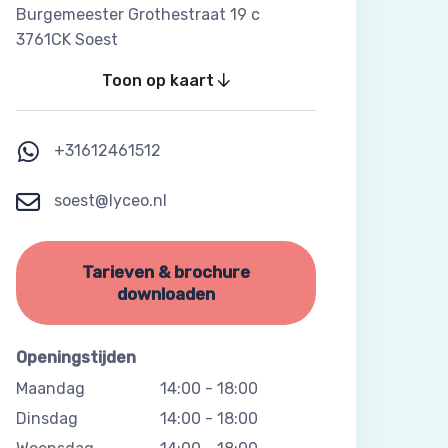
Burgemeester Grothestraat 19 c
3761CK Soest
Toon op kaart
+31612461512
soest@lyceo.nl
Tarieven & brochure
downloaden
Openingstijden
Maandag
14:00
-
18:00
Dinsdag
14:00
-
18:00