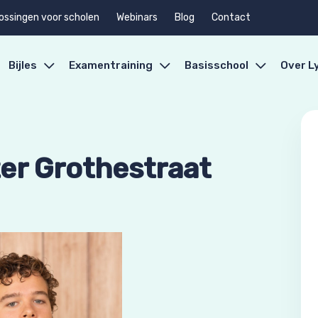
ossingen voor scholen
Webinars
Blog
Contact
Bijles
Examentraining
Basisschool
Over L
er Grothestraat