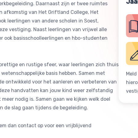
Jaa
erkbegeleiding. Daarnaast zijn er twee ruimtes
ijn afkomstig van Het Griftland College, Het
k leerlingen van andere scholen in Soest,
e vestiging. Naast leerlingen van vrijwel alle
 er ook basisschoolleerlingen en hbo-studenten
ettige en rustige sfeer, waar leerlingen zich thuis
n wetenschappelijke basis hebben. Samen met
Meld 
e ontwikkeld voor het aanleren en verbeteren van
hier
deze handvatten kan jouw kind weer zelfstandig
vest
t meer nodig is. Samen gaan we kijken welk doel
n de slag gaan tijdens de begeleiding.
em dan contact op voor een vrijblijvend