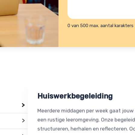
is
je
je
helpen?
hulpvraag?
(Vereist)
0 van 500 max. aantal karakters
Huiswerkbegeleiding
>
Meerdere middagen per week gaat jouw ki
een rustige leeromgeving. Onze begeleide
>
structureren, herhalen en reflecteren. 