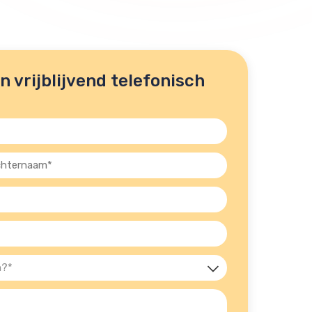
 vrijblijvend telefonisch
ernaam
st)