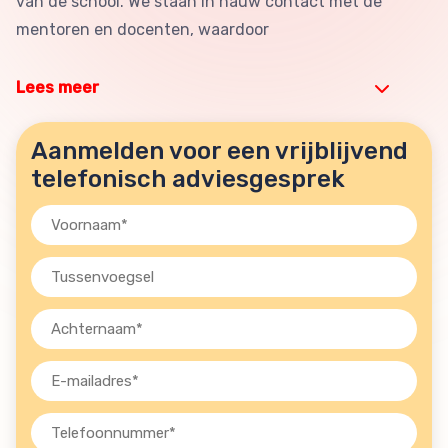
van de school. We staan in nauw contact met de
mentoren en docenten, waardoor
Lees meer
Aanmelden voor een vrijblijvend
telefonisch adviesgesprek
Voornaam
(Vereist)
Tussenvoegsel
Achternaam
(Vereist)
E-
mailadres
(Vereist)
Telefoon