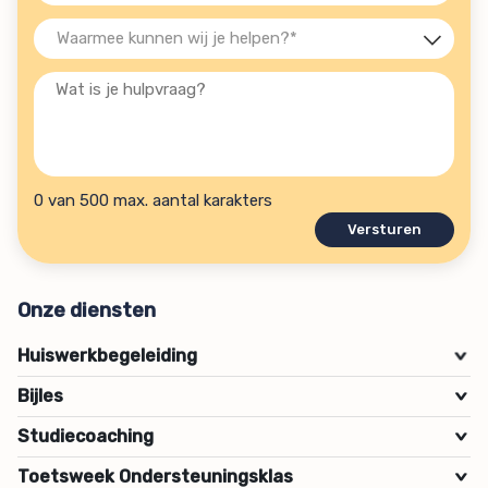
(Vereist)
Waarmee
kunnen
Wat
wij
is
je
je
helpen?
hulpvraag?
(Vereist)
0 van 500 max. aantal karakters
Onze diensten
Huiswerkbegeleiding
>
Bijles
>
Studiecoaching
>
Toetsweek Ondersteuningsklas
>