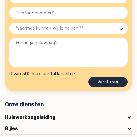
mailadres
(Vereist)
Telefoon
(Vereist)
Waarmee
kunnen
Wat
wij
is
je
je
helpen?
hulpvraag?
(Vereist)
0 van 500 max. aantal karakters
Onze diensten
Huiswerkbegeleiding
>
Bijles
>