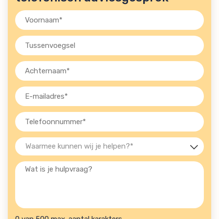
Voornaam
(Vereist)
Tussenvoegsel
Achternaam
(Vereist)
E-
mailadres
(Vereist)
Telefoon
(Vereist)
Waarmee
kunnen
Wat
wij
is
je
je
helpen?
hulpvraag?
(Vereist)
0 van 500 max. aantal karakters