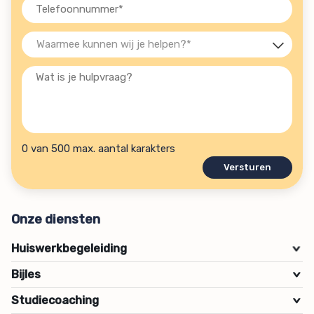
(Vereist)
Telefoon
(Vereist)
Waarmee
kunnen
Wat
wij
is
je
je
helpen?
hulpvraag?
(Vereist)
0 van 500 max. aantal karakters
Onze diensten
Huiswerkbegeleiding
>
Bijles
>
Studiecoaching
>