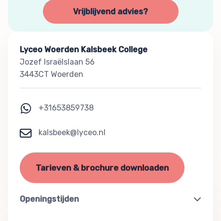
Vrijblijvend advies?
Lyceo Woerden Kalsbeek College
Jozef Israëlslaan 56
3443CT Woerden
+31653859738
kalsbeek@lyceo.nl
Tarieven & brochure downloaden
Openingstijden